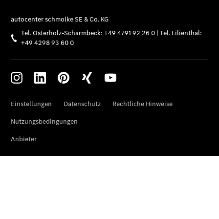
Übersicht
Unfallreparaturen
SmallRepair
Rücknahme
&
Entsorgung
Wartung
Reparatur
Service-
und
Garantie-
Pakete
Mobile
Service
Fleet
Services
Elektrofahrzeug-
Service