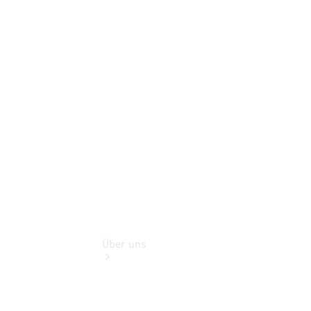
Schadenhilfe
Service für
Reisemobile
Teile &
Zubehör
Rückrufe &
Umrüstungen
Über uns