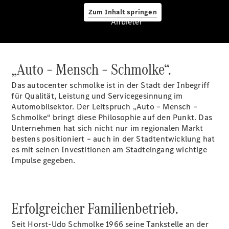
Reifen &
Zum Inhalt springen
Kompletträder
Anbieter
Teile &
Zubehör
Pannen- &
Schadenhilfe
„Auto – Mensch – Schmolke“.
Reparatur &
Werkstatt
Das autocenter schmolke ist in der Stadt der Inbegriff
Rückrufe &
für Qualität, Leistung und Servicegesinnung im
Umrüstungen
Automobilsektor. Der Leitspruch „Auto – Mensch –
Warnung: Betrug
Schmolke“ bringt diese Philosophie auf den Punkt. Das
beim
Unternehmen hat sich nicht nur im regionalen Markt
Gebrauchtwagenkauf
bestens positioniert – auch in der Stadtentwicklung hat
Service für
es mit seinen Investitionen am Stadteingang wichtige
Reisemobile
Impulse gegeben.
Gebrauchtwagensuche
Finanzdienste
Digitale
Extras
Erfolgreicher Familienbetrieb.
Seit Horst-Udo Schmolke 1966 seine Tankstelle an der