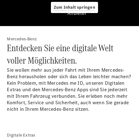
Reifen &
Zum Inhalt springen
Kompletträder
Anbieter
Teile &
Zubehör
Pannen- &
Schadenhilfe
Mercedes-Benz
Reparatur &
Entdecken Sie eine digitale Welt
Werkstatt
Rückrufe &
voller Möglichkeiten.
Umrüstungen
Warnung: Betrug
Sie wollen mehr aus jeder Fahrt mit Ihrem Mercedes-
beim
Benz herausholen oder sich das Leben leichter machen?
Gebrauchtwagenkauf
Kein Problem, mit Mercedes me ID, unseren Digitalen
Service für
Extras und den Mercedes-Benz Apps sind Sie jederzeit
Reisemobile
mit Ihrem Fahrzeug verbunden. Sie erleben noch mehr
Gebrauchtwagensuche
Komfort, Service und Sicherheit, auch wenn Sie gerade
Finanzdienste
nicht in Ihrem Mercedes-Benz sitzen.
Digitale
Extras
Digitale Extras