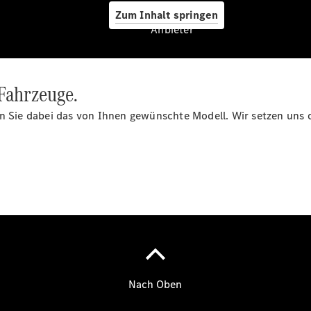
Reifen &
Zum Inhalt springen
Kompletträder
Anbieter
Teile &
Zubehör
Pannen- &
Schadenhilfe
 Fahrzeuge.
Reparatur &
Werkstatt
len Sie dabei das von Ihnen gewünschte Modell. Wir setzen un
Rückrufe &
Umrüstungen
Warnung: Betrug
beim
Gebrauchtwagenkauf
Service für
Reisemobile
Gebrauchtwagensuche
Finanzdienste
Digitale
Extras