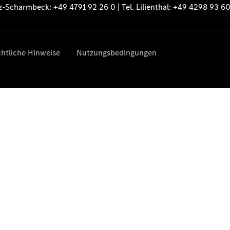
Ansprechpartner
Probefahrt
Kontaktformular
Unternehmens
News
Events
Elektromobilität
Unternehmensinformationen
Karriere
Aktuelles