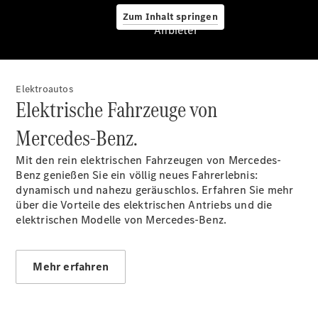
Reifen &
Zum Inhalt springen
Kompletträder
Anbieter
Teile &
Zubehör
Pannen- &
Schadenhilfe
Elektroautos
Reparatur &
Elektrische Fahrzeuge von
Werkstatt
Rückrufe &
Mercedes-Benz.
Umrüstungen
Warnung: Betrug
Mit den rein elektrischen Fahrzeugen von Mercedes-
beim
Benz genießen Sie ein völlig neues Fahrerlebnis:
Gebrauchtwagenkauf
dynamisch und nahezu geräuschlos. Erfahren Sie mehr
Service für
über die Vorteile des elektrischen Antriebs und die
Reisemobile
elektrischen Modelle von Mercedes-Benz.
Gebrauchtwagensuche
Finanzdienste
Digitale
Mehr erfahren
Extras