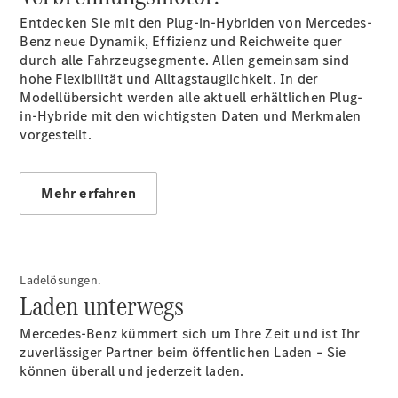
Ansprechpartner
Entdecken Sie mit den Plug-in-Hybriden von Mercedes-
Probefahrt
Benz neue Dynamik, Effizienz und Reichweite quer
Kontaktformular
durch alle Fahrzeugsegmente. Allen gemeinsam sind
Unternehmens
hohe Flexibilität und Alltagstauglichkeit. In der
News
Modellübersicht werden alle aktuell erhältlichen Plug-
Events
in-Hybride mit den wichtigsten Daten und Merkmalen
Elektromobilität
vorgestellt.
Unternehmensinformationen
Karriere
Mehr erfahren
Ladelösungen.
Laden unterwegs
Mercedes-Benz kümmert sich um Ihre Zeit und ist Ihr
Aktuelles
zuverlässiger Partner beim öffentlichen Laden – Sie
können überall und jederzeit laden.